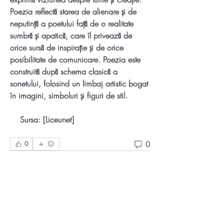
Poezia reflectă starea de alienare și de 
neputință a poetului față de o realitate 
sumbră și apatică, care îl privează de 
orice sursă de inspirație și de orice 
posibilitate de comunicare. Poezia este 
construită după schema clasică a 
sonetului, folosind un limbaj artistic bogat 
în imagini, simboluri și figuri de stil.
    Sursa: [Liceunet]
0
0
Write a comment...
About
Welcome to the group! You can connect