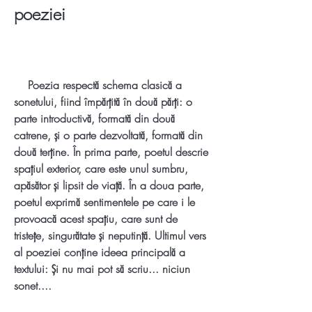
poeziei
    Poezia respectă schema clasică a 
sonetului, fiind împărțită în două părți: o 
parte introductivă, formată din două 
catrene, și o parte dezvoltată, formată din 
două terține. În prima parte, poetul descrie 
spațiul exterior, care este unul sumbru, 
apăsător și lipsit de viață. În a doua parte, 
poetul exprimă sentimentele pe care i le 
provoacă acest spațiu, care sunt de 
tristețe, singurătate și neputință. Ultimul vers 
al poeziei conține ideea principală a 
textului: Și nu mai pot să scriu... niciun 
sonet....