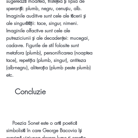
sugerează moartea, tristețea și lipsa de 
speranță: plumb, negru, cenușiu, alb. 
Imaginile auditive sunt cele ale tăcerii și 
ale singurătății: tace, singur, nimeni. 
Imaginile olfactive sunt cele ale 
putreziciunii și ale decadenței: mucegai, 
cadavre. Figurile de stil folosite sunt 
metafora (plumb), personificarea (noaptea 
tace), repetiția (plumb, singur), antiteza 
(alb-negru), aliterația (plumb peste plumb) 
etc.
    Concluzie
    Poezia Sonet este o artă poetică 
simbolistă în care George Bacovia își 
exprimă viziunea despre lume și creație. 